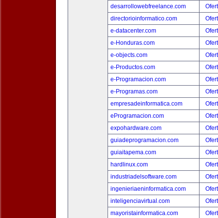
desarrollowebfreelance.com
Ofer
directorioinformatico.com
Ofer
e-datacenter.com
Ofer
e-Honduras.com
Ofer
e-objects.com
Ofer
e-Productos.com
Ofer
e-Programacion.com
Ofer
e-Programas.com
Ofer
empresadeinformatica.com
Ofer
eProgramacion.com
Ofer
expohardware.com
Ofer
guiadeprogramacion.com
Ofer
guiaitapema.com
Ofer
hardlinux.com
Ofer
industriadelsoftware.com
Ofer
ingenieriaeninformatica.com
Ofer
inteligenciavirtual.com
Ofer
mayoristainformatica.com
Ofer