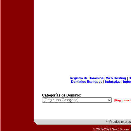
Registro de Dominios
|
Web Hosting
|
D
Dominios Expirados
|
Industrias
|
Indu
Categorías de Dominio:
[Pág. princi
** Precios expre
© 2002/2022 Solo10.com