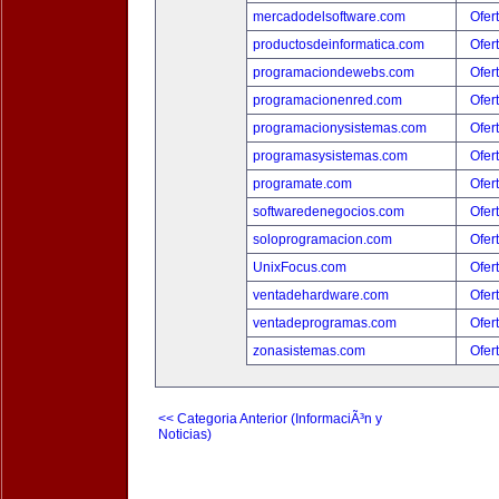
mercadodelsoftware.com
Ofer
productosdeinformatica.com
Ofer
programaciondewebs.com
Ofer
programacionenred.com
Ofer
programacionysistemas.com
Ofer
programasysistemas.com
Ofer
programate.com
Ofer
softwaredenegocios.com
Ofer
soloprogramacion.com
Ofer
UnixFocus.com
Ofer
ventadehardware.com
Ofer
ventadeprogramas.com
Ofer
zonasistemas.com
Ofer
<< Categoria Anterior (InformaciÃ³n y
Noticias)