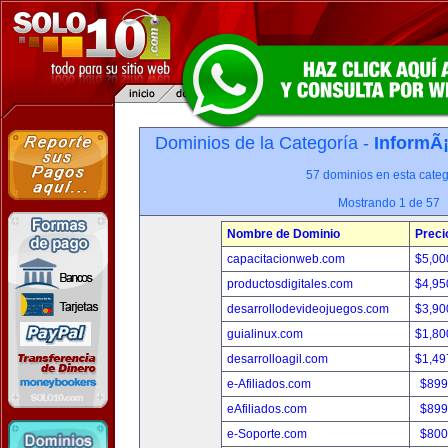
Dominios de la Categoría -
InformÃ¡
57 dominios en esta categ
Mostrando 1 de 57
Nombre de Dominio
Preci
capacitacionweb.com
$5,00
productosdigitales.com
$4,95
desarrollodevideojuegos.com
$3,90
guialinux.com
$1,80
desarrolloagil.com
$1,49
e-Afiliados.com
$899
eAfiliados.com
$899
e-Soporte.com
$800