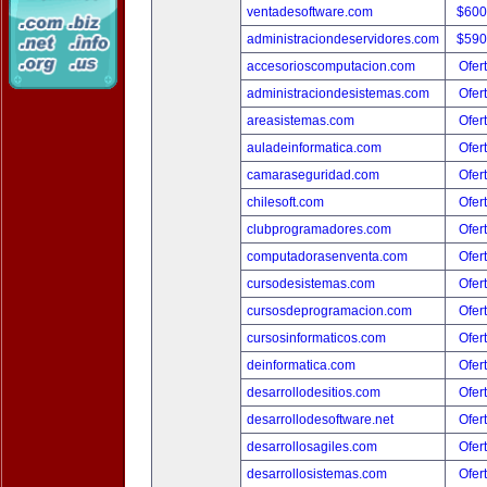
ventadesoftware.com
$600
administraciondeservidores.com
$590
accesorioscomputacion.com
Ofer
administraciondesistemas.com
Ofer
areasistemas.com
Ofer
auladeinformatica.com
Ofer
camaraseguridad.com
Ofer
chilesoft.com
Ofer
clubprogramadores.com
Ofer
computadorasenventa.com
Ofer
cursodesistemas.com
Ofer
cursosdeprogramacion.com
Ofer
cursosinformaticos.com
Ofer
deinformatica.com
Ofer
desarrollodesitios.com
Ofer
desarrollodesoftware.net
Ofer
desarrollosagiles.com
Ofer
desarrollosistemas.com
Ofer