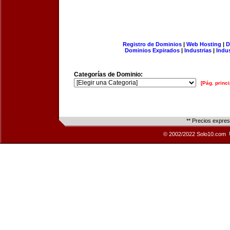
Registro de Dominios
|
Web Hosting
|
D
Dominios Expirados
|
Industrias
|
Indu
Categorías de Dominio:
[Pág. princi
** Precios expre
© 2002/2022 Solo10.com